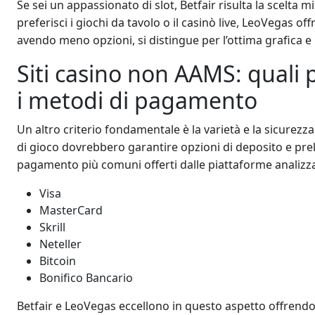
Se sei un appassionato di slot, Betfair risulta la scelta m
preferisci i giochi da tavolo o il casinò live, LeoVegas 
avendo meno opzioni, si distingue per l’ottima grafica e 
Siti casino non AAMS: quali 
i metodi di pagamento
Un altro criterio fondamentale è la varietà e la sicurez
di gioco dovrebbero garantire opzioni di deposito e prel
pagamento più comuni offerti dalle piattaforme analizza
Visa
MasterCard
Skrill
Neteller
Bitcoin
Bonifico Bancario
Betfair e LeoVegas eccellono in questo aspetto offre