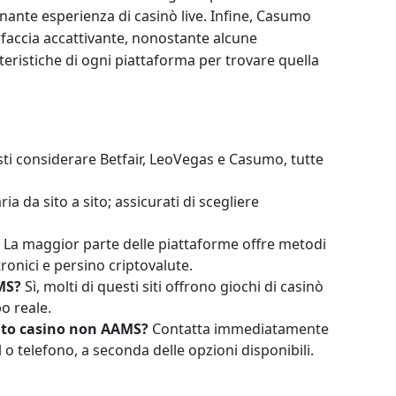
nte esperienza di casinò live. Infine, Casumo
rfaccia accattivante, nonostante alcune
tteristiche di ogni piattaforma per trovare quella
ti considerare Betfair, LeoVegas e Casumo, tutte
ia da sito a sito; assicurati di scegliere
La maggior parte delle piattaforme offre metodi
ronici e persino criptovalute.
AMS?
Sì, molti di questi siti offrono giochi di casinò
o reale.
sito casino non AAMS?
Contatta immediatamente
il o telefono, a seconda delle opzioni disponibili.