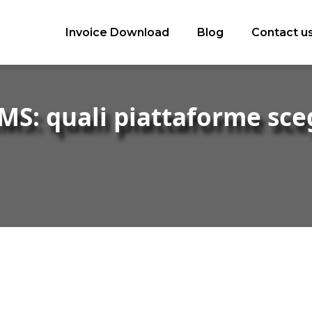
Invoice Download
Blog
Contact u
MS: quali piattaforme sce