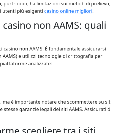
, purtroppo, ha limitazioni sui metodi di prelievo,
 utenti più esigenti
casino online migliori
.
iti casino non AAMS: quali
iti casino non AAMS. È fondamentale assicurarsi
 AAMS) e utilizzi tecnologie di crittografia per
 piattaforme analizzate:
, ma è importante notare che scommettere su siti
stesse garanzie legali dei siti AAMS. Assicurati di
orme scegliere tra i siti