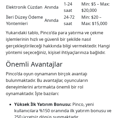
1-24
Min: $5 – Max:
Elektronik Cüzdan
Anında
saat
$20,000
İleri Düzey Ödeme
24-72
Min: $20 –
Anında
Yöntemleri
saat
Max: $15,000
Yukarıdaki tablo, Pinco’da para yatırma ve çekme
işlemlerinin hızlı ve güvenli bir şekilde nasıl
gerçekleştirileceği hakkında bilgi vermektedir. Hangi
yöntemi seçeceğiniz, kişisel ihtiyaçlarınıza bağlıdır.
Önemli Avantajlar
Pinco’da oyun oynamanın birçok avantajı
bulunmaktadır. Bu avantajlar, oyuncuların
deneyimlerini artırmakta önemli bir rol
oynamaktadır. İşte bazıları:
Yüksek İlk Yatırım Bonusu:
Pinco, yeni
kullanıcılara %150 oranında ilk yatırım bonusu ve
250 ücretsiz dönüş sunmaktadır.