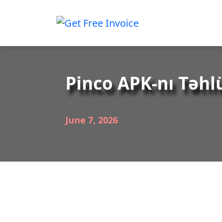
Pinco APK-nı Təhl
June 7, 2026