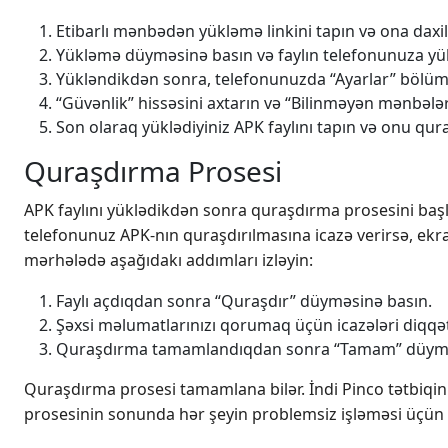
Etibarlı mənbədən yükləmə linkini tapın və ona daxil
Yükləmə düyməsinə basın və faylın telefonunuza yü
Yükləndikdən sonra, telefonunuzda “Ayarlar” bölüm
“Güvənlik” hissəsini axtarın və “Bilinməyən mənbələr
Son olaraq yüklədiyiniz APK faylını tapın və onu qura
Quraşdırma Prosesi
APK faylını yüklədikdən sonra quraşdırma prosesini başl
telefonunuz APK-nın quraşdırılmasına icazə verirsə, ek
mərhələdə aşağıdakı addımları izləyin:
Faylı açdıqdan sonra “Quraşdır” düyməsinə basın.
Şəxsi məlumatlarınızı qorumaq üçün icazələri diqqə
Quraşdırma tamamlandıqdan sonra “Tamam” düymə
Quraşdırma prosesi tamamlana bilər. İndi Pinco tətbiqin
prosesinin sonunda hər şeyin problemsiz işləməsi üçün t