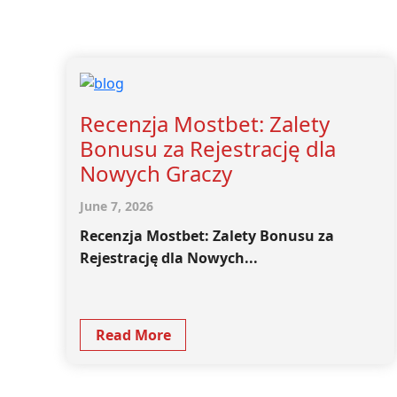
Recenzja Mostbet: Zalety
Bonusu za Rejestrację dla
Nowych Graczy
June 7, 2026
Recenzja Mostbet: Zalety Bonusu za
Rejestrację dla Nowych...
Recenzja
Read More
Mostbet:
Zalety
Bonusu