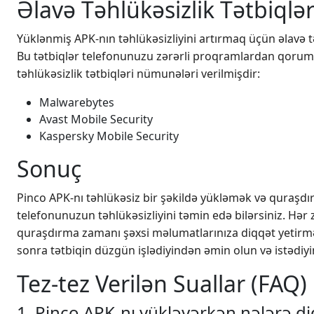
Əlavə Təhlükəsizlik Tətbiqlər
Yüklənmiş APK-nın təhlükəsizliyini artırmaq üçün əlavə tə
Bu tətbiqlər telefonunuzu zərərli proqramlardan qoruma
təhlükəsizlik tətbiqləri nümunələri verilmişdir:
Malwarebytes
Avast Mobile Security
Kaspersky Mobile Security
Sonuç
Pinco APK-nı təhlükəsiz bir şəkildə yükləmək və quraşdı
telefonunuzun təhlükəsizliyini təmin edə bilərsiniz. Hə
quraşdırma zamanı şəxsi məlumatlarınıza diqqət yetirmə
sonra tətbiqin düzgün işlədiyindən əmin olun və istədiyin
Tez-tez Verilən Suallar (FAQ)
1. Pinco APK-nı yükləyərkən nələrə d