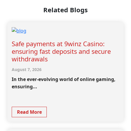
Related Blogs
Safe payments at 9winz Casino:
ensuring fast deposits and secure
withdrawals
August 7, 2026
In the ever-evolving world of online gaming,
ensuring...
Safe
Read More
Payments
At
9winz