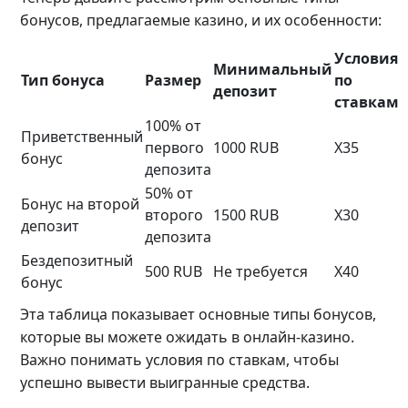
бонусов, предлагаемые казино, и их особенности:
Условия
Минимальный
Тип бонуса
Размер
по
депозит
ставкам
100% от
Приветственный
первого
1000 RUB
Х35
бонус
депозита
50% от
Бонус на второй
второго
1500 RUB
Х30
депозит
депозита
Бездепозитный
500 RUB
Не требуется
Х40
бонус
Эта таблица показывает основные типы бонусов,
которые вы можете ожидать в онлайн-казино.
Важно понимать условия по ставкам, чтобы
успешно вывести выигранные средства.