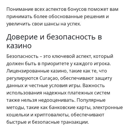
Понимание всех аспектов бонусов поможет вам
принимать более обоснованные решения и
увеличить свои шансы на успех.
Доверие и безопасность в
казино
Безопасность – это ключевой аспект, который
должен быть в приоритете у каждого игрока.
Лицензированные казино, такие как те, что
регулируются Curaçao, обеспечивают защиту
данных и честные условия игры. Важность
использования надежных платежных систем
также нельзя недооценивать. Популярные
методы, такие как банковские карты, электронные
кошельки и криптовалюты, обеспечивают
быстрые и безопасные транзакции.