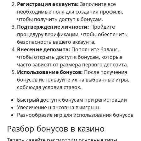
Регистрация аккаунта:
Заполните все
необходимые поля для создания профиля,
чтобы получить доступ к бонусам.
Подтверждение личности:
Пройдите
процедуру верификации, чтобы обеспечить
безопасность вашего аккаунта.
Внесение депозита:
Пополните баланс,
чтобы открыть доступ к бонусам, которые
часто зависят от размера первого депозита.
Использование бонусов:
После получения
бонусов используйте их на выбранные игры,
соблюдая условия ставок.
Быстрый доступ к бонусам при регистрации
Увеличение шансов на выигрыш
Разнообразие игр для использования бонусов
Разбор бонусов в казино
Теперь давайте рассмотрим основные типы