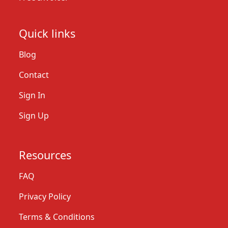
Quick links
Blog
Contact
Sign In
Sign Up
Resources
FAQ
Privacy Policy
Terms & Conditions