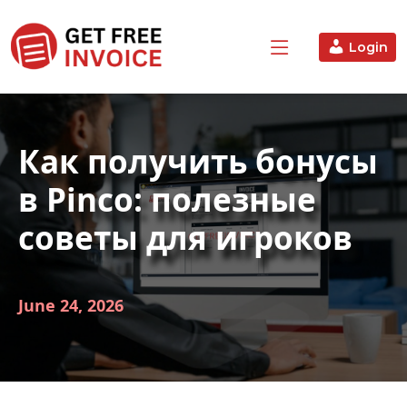
Login
Как получить бонусы
в Pinco: полезные
советы для игроков
June 24, 2026